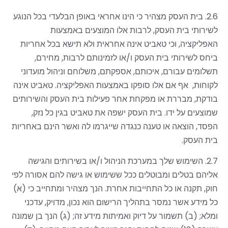
2.6. בית העסק מצהיר כי הינו אחראי באופן הבלעדי בכל הנוגע
לשירותי בית העסק, לרבות אלו המוצעים באמצעות
האפליקציה, וכי טאביט אינה אחראית ולא תישא בכל אחריות
ביחס לשירותי בית העסק ו/או לזמינותם לרבות, מחירם,
תשלומים עבורם, איכותם, אספקתם
,
משלוחם וניהול מועדוני
לקוחות,
אף אם אלו סופקו באמצעות האפליקציה. טאביט אינה
בודקת, מבררת או מפקחת אחר פעילות בית העסק והשירותים
שמוצעים על ידו. בית העסק ישפה את טאביט בגין כל נזק,
הפסד, הוצאה או טענה כנגדה שייגרמו לה ואשר הינם באחריות
בית העסק.
2.7. השימוש שלך במערכת הניהול ו/או בשירותים והגישה
אליהם בטלים ומבוטלים ככל ששימוש או גישה להם אסורה לפי
חוק, תקנה או כל התחייבות אחרת. הנך מצהיר ומתחייב כי (א)
כל מידע אשר נמסר בתהליך הרישום הוא נכון, מדויק, עדכני
ומלא; (ב) תשמור על דיוק ואמיתות מידע זה; (ג) הנך בן שמונה