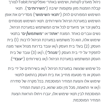
ניהול מועדון לקוחות, ושימוש באתרי ואפליקציות
Tabit
לצורך
קבלת הזמנות מזון ומקומות ישיבה (
“
השירותים
“).
תנאי
השימוש המפורטים להלן (
“
תנאי השימוש
“
) מסדירים את אופן
השימוש במערכת הניהול והשירותים. תנאי השימוש מנוסחים
בלשון זכר אך מיועדים לכל אדם המשתמש במערכת הניהול,
נשים וגברים כאחד. המונח
“
אתה
“
או
“
משתמש/ים
“
בתנאי
שימוש אלה, הוא כל משתמש במערכת הניהול לרבות: (1) בית
העסק; (2) בעלי בית העסק ו/או עובד בדרגת מנהל אשר מונה
לתפקיד על ידי בית העסק (
“
מנהל
“
); ו/או (3) עובד של בית
העסק המשתמש במערכת הניהול ו/או בשירותים (
“
עובד
“).
כל שימוש שנעשה במערכת הניהול ו/או בשירותים על ידי בית
העסק או מי מטעמו מחייב את בית העסק בהתאם לתנאי
שימוש אלו והצעת המחיר המוסכמת. בכל מקרה של סתירה
ו/או אי התאמה, מכל מין וסוג שהוא, בין הצעת המחיר
המוסכמת לבין תנאי שימוש אלו, יגברו ויחולו הוראות הצעת
המחיר המוסכמת.