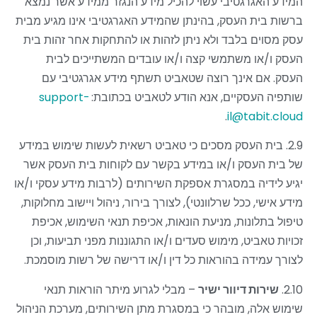
המידע האגרגטיבי עשוי להכיל מידע הנגזר ממידע אשר נמצא
ברשות בית העסק, בהינתן שהמידע האגרגטיבי אינו מגיע מבית
עסק מסוים בלבד ולא ניתן לזהות או להתחקות אחר זהות בית
העסק ו/או משתמשי קצה ו/או עובדים המשתייכים לבית
העסק. אם אינך רוצה שטאביט תשתף מידע אגרגטיבי עם
שותפיה העסקיים, אנא הודע לטאביט בכתובת:
support-
.
il@tabit.cloud
2.9. בית העסק מסכים
כי טאביט רשאית לעשות שימוש במידע
של בית העסק ו/או במידע בקשר עם לקוחות בית העסק אשר
יגיע לידיה במסגרת אספקת השירותים (לרבות מידע עסקי ו/או
מידע אישי, ככל שרלוונטי), לצורך בירור, ניהול ויישוב מחלוקות,
טיפול בתלונות, מניעת הונאות, אכיפת תנאי השימוש, אכיפת
זכויות טאביט, מימוש סעדים ו/או התגוננות מפני תביעות, וכן
לצורך עמידה בהוראות כל דין ו/או דרישה של רשות מוסמכת
.
2.10.
שירות דיוור ישיר
–
מבלי לגרוע מיתר הוראות תנאי
שימוש אלה, מובהר כי במסגרת מתן השירותים, מערכת הניהול