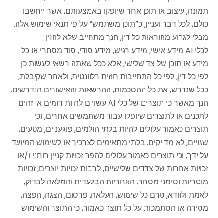
תמונה, עיצוב או תוכן אחר שיופקו באמצעותם, אשר ייחשבו
כולם, לכל דבר ועניין, כ”תוכן משתמש” על פי תנאי שימוש אלה.
מבלי לגרוע מהוראות כל דין, הנך מתחייב שלא להזין
לכלי
AI
מידע אישי, מידע רגיש, מידע סודי, סוד מסחרי או כל
מידע או תוכן של צד שלישי, אלא ככל שאתה רשאי לעשות כן
לפי כל דין, לפי כל התחייבות חוזית רלוונטית, ולאחר שקיבלת,
ככל שנדרש, את כל ההסכמות, ההרשאות והאישורים הנדרשים.
הנך מאשר כי תוצרים של כלי
AI
עשויים להיות דומים או זהים
לתכנים או לתוצרים שיופקו עבור משתמשים אחרים, וכי
תוצרים כאמור עלולים להיות בלתי הולמים, פוגעניים, מטעים,
שגויים, לא מדויקים, בלתי מתאימים לצרכיך או לשימוש המיועד
על ידך, וכי תוצרים כאמור עלולים להפר זכויות קניין רוחני ו/או
זכויות אחרות של צדדים שלישיים, לרבות זכויות יוצרים, זכויות
מוסריות וסימני מסחר. האחריות הבלעדית והמלאה לבדוק,
לאמת ולוודא, טרם כל שימוש, העלאה, פרסום, הצגה, הפצה,
מסירה או הסתמכות על כל תוצר כאמור, כי התוצר והשימוש