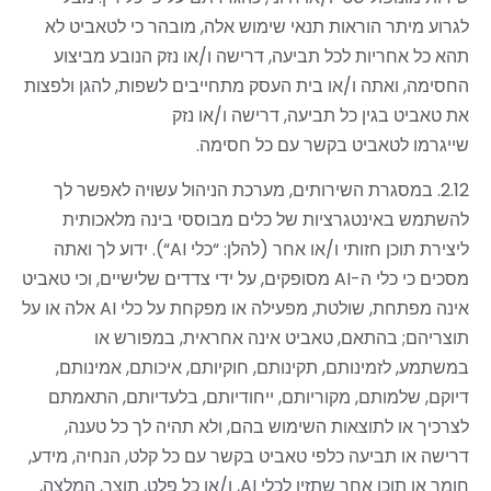
לגרוע מיתר הוראות תנאי שימוש אלה, מובהר כי לטאביט לא
תהא כל אחריות לכל תביעה, דרישה ו/או נזק הנובע מביצוע
החסימה, ואתה ו/או בית העסק מתחייבים לשפות, להגן ולפצות
את טאביט בגין כל תביעה, דרישה ו/או נזק
שייגרמו לטאביט בקשר עם כל חסימה.
2.12.
במסגרת השירותים, מערכת הניהול עשויה לאפשר לך
להשתמש באינטגרציות של כלים מבוססי בינה מלאכותית
ליצירת תוכן חזותי ו/או אחר (להלן: “כלי
AI
“). ידוע לך ואתה
מסכים כי כלי ה-
AI
מסופקים, על ידי צדדים שלישיים, וכי טאביט
אינה מפתחת, שולטת, מפעילה או מפקחת על כלי
AI
אלה או על
תוצריהם; בהתאם, טאביט אינה אחראית, במפורש או
במשתמע, לזמינותם, תקינותם, חוקיותם, איכותם, אמינותם,
דיוקם, שלמותם, מקוריותם, ייחודיותם, בלעדיותם, התאמתם
לצרכיך או לתוצאות השימוש בהם, ולא תהיה לך כל טענה,
דרישה או תביעה כלפי טאביט בקשר עם כל קלט, הנחיה, מידע,
חומר או תוכן אחר שתזין לכלי
AI
, ו/או כל פלט, תוצר, המלצה,