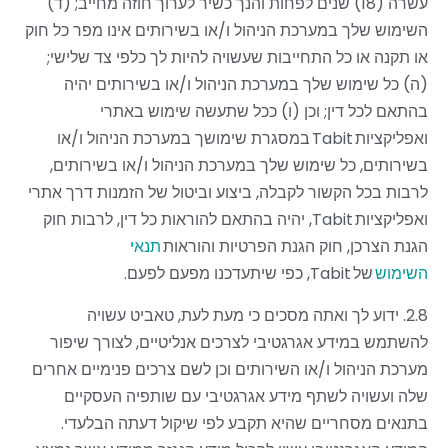
עשרה (18) שנים לפחות והנך כשיר לערוך חוזה מחייב; (ד)
השימוש שלך במערכת הניהול ו/או בשירותים אינו מפר כל חוק
או תקנה או כל התחייבות שעשויה להיות לך כלפי צד שלישי;
(ה) כל שימוש שלך במערכת הניהול ו/או בשירותים יהיה
בהתאם לכל דין; וכן (ו) ככל שתעשה שימוש באתרי
ואפליקציות
Tabit
במסגרת שימושך במערכת הניהול ו/או
בשירותים, כל שימוש שלך במערכת הניהול ו/או בשירותים,
לרבות בכל הקשור לקבלה, ביצוע וביטול של הזמנות דרך אתרי
ואפליקציות
Tabit
, יהיה בהתאם להוראות כל דין, לרבות חוק
הגנת הצרכן, חוק הגנת הפרטיות והוראות
תנאי
השימוש
של
Tabit
, כפי שיתעדכנו מפעם לפעם.
2.8. ידוע לך ואתה מסכים כי מעת לעת, טאביט עשויה
להשתמש במידע אגרגטיבי לצרכים אנליטיים, לצורך שיפור
מערכת הניהול ו/או השירותים וכן לשם צרכים פנימיים אחרים
שלה ועשויה לשתף מידע אגרגטיבי עם שותפיה העסקיים
בתנאים מסחריים שהיא תקבע לפי שיקול דעתה הבלעדי.