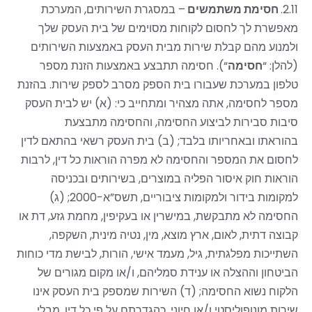
2.11.
חסימת משתמשים
–
במסגרת השירותים, המערכת
מאפשרת לך לחסום לקוחות מסוימים של בית העסק שלך
ולמנוע מהם קבלת שירות מבית העסק באמצעות השירותים
(להלן: “
חסימה
“). חסימה תתבצע באמצעות הזנת מספר
טלפון במערכת שעבורו בית הספק מסרב לספק שירות. בהזנת
מספר לחסימה, אתה מצהיר ומתחייב כי: (א) יש לבית העסק
סיבות סבירות לביצוע החסימה, והחסימה מתבצעת
בהוראתו ובאחריותו בלבד; (ב) בית העסק רשאי בהתאם לדין
לחסום את המספר והחסימה לא מפרה הוראות כל דין, לרבות
הוראות חוק איסור הפליה במוצרים, בשירותים ובכניסה
למקומות בידור ולמקומות ציבוריים, תשס”א-2000; (ג)
החסימה לא מתבקשת, במישרין או בעקיפין, מחמת גזע, דת או
קבוצה דתית, לאום, ארץ מוצא, מין, נטיה מינית, השקפה,
השתייכות מפלגתית, גיל, מעמד אישי, הורות, לבישת מדי כוחות
הביטחון וההצלה או ענידת סמליהם, ו/או מקום מגורים של
הלקוח נשוא החסימה; (ד) השירות שמספק בית העסק אינו
שירות מונופוליסטי ו/או חיוני, כהגדרתם על פי כל דין. מבלי