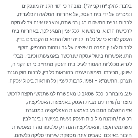
בלבד; להלן: “
תו קנייה
“).
מובהר כי תווי הקנייה מונפקים
ונמכרים על ידי בית העסק, על אחריותו המלאה והבלעדית,
לרבות גביית התשלום בגין רכישתם, וטאביט אינה צד לעסקה
לרכישת התו או מימושו או לכל עניין הנוגע לכך. באחריות בית
העסק לוודא כי על כל תו קנייה יחולו התנאים הקבועים בדין,
לרבות לעניין הפרטים שיצוינו על גביו וזהות המנפיק, תוקף
התו, אפשרות ביטול עסקה שנרכשה באמצעותו וכיוב
‘..
מבלי
לגרוע מכלליות האמור לעיל, בית העסק מתחייב כי תו הקנייה,
שיווקו, מכירתו ומימושו יעמדו בהוראות כל דין, לרבות חוק הגנת
הצרכן, התשמ”א
– 1981, לרבות לעניין כל הוראות ביטול עסקה.
2.5. מובהר כי ככל שטאביט מאפשרת למשתמשי הקצה לרכוש
מוצרים/שירותים מבית העסק באמצעות האפליקציה,
אזי
התשלום המבוצע באמצעות האפליקציה במסגרת
רכישה/הזמנה מול בית העסק נעשה במישרין בינך לבין
משתמש הקצה, והאפליקציה הנה רק פלטפורמה המאפשרת
חיבור באינכם וטאביט אינה מספקת שירותי סליקה כלשהם.