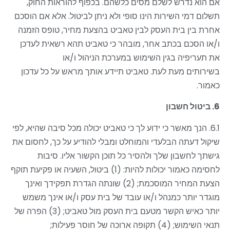
אם הוא נדרש לשלם מסים כלשהם. בכפוף להוראות החוק,
תשלום דמי השירות הינו סופי ולא ניתן לביטול. אלא אם הוסכם
אחרת בין בית העסק לבין טאביט בהצעת מחיר, טופס הזמנה
ו/או הסכם בכתב אחר, מובהר כי טאביט תהא רשאית לעדכן
את תעריפיה בגין השימוש במערכת הניהול ו/או
בשירותים מעת לעת. טאביט תיידע אותך מראש על כל עדכון
כאמור.
6. ביטול חשבון
6.1. הנך מאשר כי ידוע לך כי טאביט יכולה מכל סיבה שהיא, לפי
שיקול דעתה הבלעדי והמוחלט ומבלי להודיע על כך, לחסום את
גישתך לחשבון שלך ולהסיר כל תוכן הקשור אליו. סיבות
לחסימה כאמור יכולות להיות: (1) ביטול, השעיה או פקיעת תוקף
הצעת המחיר המוסכמת; (2) שונתה הגדרת תפקידך ואינך
מוגדר יותר כמנהל ו/או עובד של בית עסק ו/או אינך משמש
יותר כאיש הקשר מטעם בית העסק מול טאביט; (3) הפרה של
תנאי השימוש; (4) תקופה ארוכה של חוסר פעילות
;