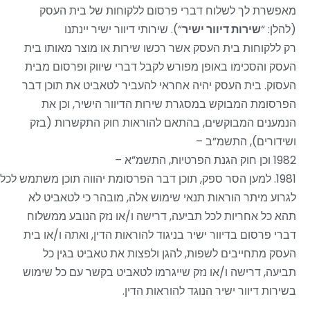
מאפשרת לך לשלוח דברי פרסום ללקוחות של בית העסק
(להלן: “
שירות דיוור ישיר
“). שירותי דיוור ישיר יינתנו
רק ללקוחות בית העסק אשר רכשו שירות או מוצר מאותו בית
העסק והסכימו באופן מפורש לקבל דברי שיווק ופרסום מבית
העסוק. בית העסק יהיה אחראי להעביר לטאביט את תוכן דבר
הפרסומת המבוקש במסגרת שירות הדיוור הישיר, וכן את
הנמענים המבוקשים, בהתאם להוראות חוק התקשרות (בזק
ושידורים), התשמ”ב
–
1982 וכן חוק הגנת הפרטיות,
התשמ”א
–
1981. למען הסר ספק, תוכן דבר הפרסומת יהווה תוכן משתמש לכל דבר ועניין, לרבות ביחס לאחריות בית העסק ביחס לתוכן דבר הפרסומת ועמידתו בהוראות כל דין.
לגרוע מיתר הוראות תנאי שימוש אלה, מובהר כי לטאביט לא
תהא כל אחריות לכל תביעה, דרישה ו/או נזק הנובע ממשלוח
דברי פרסום בדיוור ישיר בניגוד להוראות הדין, ואתה ו/או בית
העסק מתחייבים לשפות, להגן ולפצות את טאביט בגין כל
תביעה, דרישה ו/או נזק שייגרמו לטאביט בקשר עם כל שימוש
בשירות דיוור ישיר הנוגד להוראות הדין
.