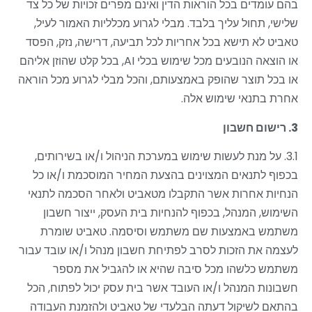
בהם עומדים בכל הוראות הדין ואינם מפרים זכויות של כל צד
שלישי, תחול עליך בלבד. מבלי לגרוע מכלליות האמור לעיל,
טאביט לא תישא בכל אחריות לכל תביעה, דרישה, נזק, הפסד
או הוצאה הנובעים מכל שימוש בכלי
AI
, בכל קלט שהוזן אליהם
או בכל תוצר שהופק באמצעותם, והכל מבלי לגרוע מכל הוראה
אחרת בתנאי שימוש אלה.
3. רישום חשבון
3.1. על מנת לעשות שימוש במערכת הניהול ו/או בשירותים,
בכפוף לתנאים המצוינים בהצעת המחיר המוסכמת ו/או כל
הנחיות אחרות אשר התקבלו מטאביט ולאחר הסכמה לתנאי
השימוש, המנהל, בכפוף להנחיות בית העסק, ייצור חשבון
משתמש באמצעות שם משתמש וסיסמה. טאביט שומרת
לעצמה את הזכות לסרב לפתיחת חשבון מנהל ו/או עובד עבור
משתמש כלשהו מכל סיבה שהיא או להגביל את מספר
חשבונות המנהל ו/או העובד אשר בית עסק יכול לפתוח, הכל
בהתאם לשיקול דעתה הבלעדי של טאביט ולהזמנת העבודה