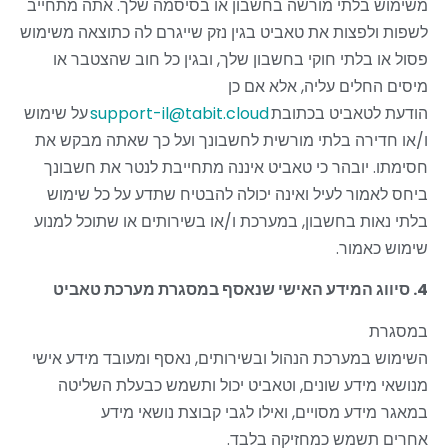
משימוש בלתי מורשה בחשבון או בסיסמה שלך. אתה מתחייב
לשפות ולפצות את טאביט בגין נזק שייגרם לה כתוצאה משימוש
פסול או בלתי חוקי בחשבון שלך, ובגין כל חוב שהצטבר או
מיסים החלים עליה, אלא אם כן
הודעת לטאביט בכתובת
support-il@tabit.cloud
על שימוש
ו/או חדירה בלתי מורשית לחשבונך ועל כך שאתה מבקש את
חסימתו. יובהר כי טאביט איננה מתחייבת לנטר
את חשבונך
ביחס לאמור לעיל ואינה יכולה להבטיח שתדע על כל שימוש
בלתי נאות בחשבון, במערכת ו/או בשירותים או שתוכל למנוע
שימוש כאמור.
4. סיווג המידע האישי שנאסף במסגרת מערכת טאביט
במסגרת
השימוש במערכת הנהול ובשירותים, נאסף ומעובד מידע אישי
מנושאי מידע שונים, וטאביט יכול ותשמש כבעלת השליטה
במאגר מידע
מסויים, ואילו לגבי קבוצת נושאי מידע
אחרים תשמש כמחזיקה בלבד.