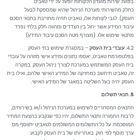
בפועל שירות מועדון הלקוחות יופעל על ידי טאביט
כחלק מהשירותי מערכת הניהול שהיא שמספקת לבעל
העסק). לגבי לקוחות אלו, טאביט תהיה מחוייבת בתנאי הסכם
עיבוד המידע אשר יחול בין הצדדים ומהווה חלק בלתי נפרד
מתנאי שימוש אלו.
(מצורף מטה הסכם עיבוד המידע)
4.2.
עובדי בית העסק
–
במסגרת שימוש בתי העסק
בפלטפורמת טאביט, יאספו נתונים ומידע אישי מזוהה על עובדי
בית העסק המשתמש במערכת לצורך ניהול העסק. במקרה
זה, טאביט תיחשב כמחזיקה של המידע האישי שלהם, ואילו בית
העסק יהיה בעל השליטה במאגר של המידע האישי
.
5. תנאי תשלום
התנאים המסחריים לשימוש במערכת הניהול ו/או בשירותים,
לרבות התמורה ותנאי התשלום, יהיו כפי שנקבע בהצעת המחיר
המוסכמת. על כל התשלומים המשולמים לטאביט יתווסף מס
ערך מוסף לפי חוק. באחריותו של בית העסק לקבוע