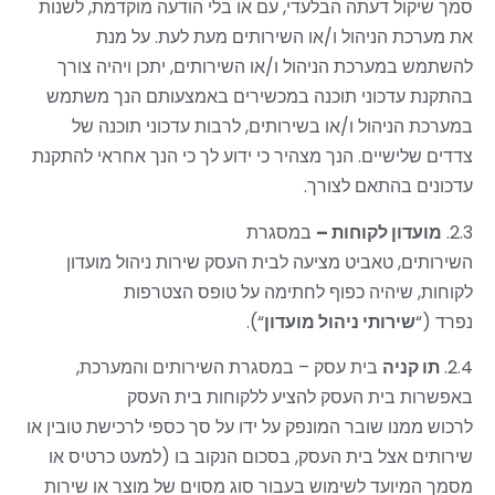
סמך שיקול דעתה הבלעדי, עם או בלי הודעה מוקדמת, לשנות
את מערכת הניהול ו/או השירותים מעת לעת. על מנת
להשתמש במערכת הניהול ו/או השירותים, יתכן ויהיה צורך
בהתקנת עדכוני תוכנה במכשירים באמצעותם הנך משתמש
במערכת הניהול ו/או בשירותים, לרבות עדכוני תוכנה של
צדדים שלישיים. הנך מצהיר כי ידוע לך כי הנך אחראי להתקנת
עדכונים בהתאם לצורך.
2.3.
מועדון לקוחות –
במסגרת
השירותים, טאביט מציעה לבית העסק שירות ניהול מועדון
לקוחות, שיהיה כפוף לחתימה על טופס הצטרפות
נפרד
(“
שירותי ניהול מועדון
“).
2.4.
תו קניה
בית עסק
–
במסגרת השירותים והמערכת,
באפשרות בית העסק להציע ללקוחות בית העסק
לרכוש ממנו שובר המונפק על ידו על סך כספי לרכישת טובין או
שירותים אצל בית העסק, בסכום הנקוב בו (למעט כרטיס או
מסמך המיועד לשימוש בעבור סוג מסוים של מוצר או שירות